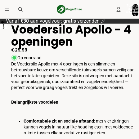
Totaal aa
artikelen
winkelwa
0
Vanaf
€30
aan vogelvoer:
gratis
verzenden 🎉
Voedersilo Apollo - 4
openingen
€29,99
Op voorraad
De Voedersilo Apollo met 4 openingen is een slimme en
betrouwbare keuze om verschillende tuinvogels samen veilig aan
het voer te laten genieten. Deze silo is ontworpen met aandacht
voor gebruiksgemak, duurzaamheid én vogelvriendelijkheid —
perfect voor wie graag vogels trekt én zorgeloos wil voeren.
Belangrijkste voordelen
Comfortabele zit en sociale afstand
: met vier zitringen
kunnen vogels in natuurlijke houding eten, met voldoende
ruimte tussen elkaar zodat ze rustiger eten.