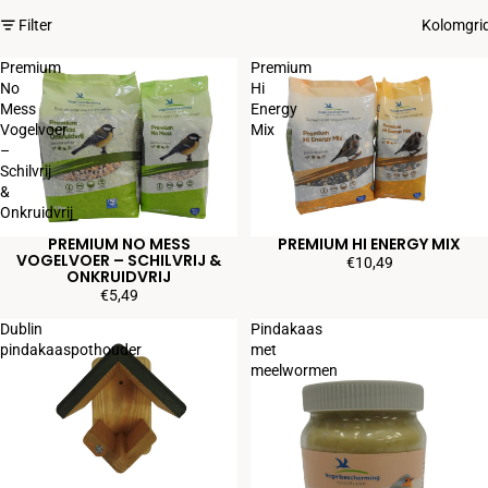
Filter
Kolomgri
Premium
Premium
No
Hi
Mess
Energy
Vogelvoer
Mix
–
Schilvrij
&
Onkruidvrij
PREMIUM NO MESS
PREMIUM HI ENERGY MIX
VOGELVOER – SCHILVRIJ &
€10,49
ONKRUIDVRIJ
€5,49
Dublin
Pindakaas
pindakaaspothouder
met
meelwormen